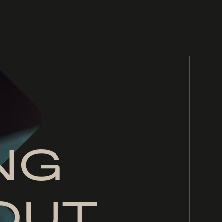
NG
OUT