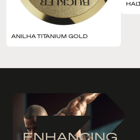
HAL
ANILHA TITANIUM GOLD
ENHANCING