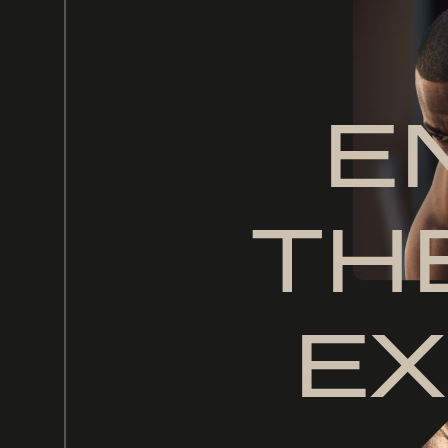
E
TH
EX