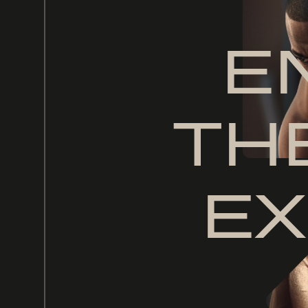
E
TH
EX