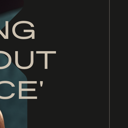
NG
OUT
CE'